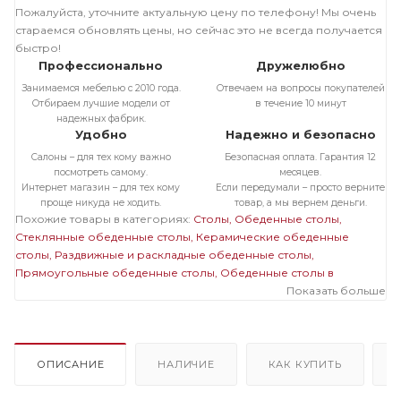
Пожалуйста, уточните актуальную цену по телефону! Мы очень
стараемся обновлять цены, но сейчас это не всегда получается
быстро!
Профессионально
Дружелюбно
Занимаемся мебелью с 2010 года.
Отвечаем на вопросы покупателей
Отбираем лучшие модели от
в течение 10 минут
надежных фабрик.
Удобно
Надежно и безопасно
Салоны – для тех кому важно
Безопасная оплата. Гарантия 12
посмотреть самому.
месяцев.
Интернет магазин – для тех кому
Если передумали – просто верните
проще никуда не ходить.
товар, а мы вернем деньги.
Похожие товары в категориях:
Столы
Обеденные столы
Стеклянные обеденные столы
Керамические обеденные
столы
Раздвижные и раскладные обеденные столы
Прямоугольные обеденные столы
Обеденные столы в
современном стиле
Большие обеденные столы
Показать больше
Стеклянные
раздвижные и раскладные столы
Стеклянные прямоугольные
столы
Стеклянные большие столы
Раздвижные и раскладные
прямоугольные столы
Раздвижные и раскладные большие
столы
Прямоугольные большие столы
ОПИСАНИЕ
НАЛИЧИЕ
КАК КУПИТЬ