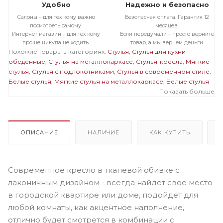
Удобно
Надежно и безопасно
Салоны – для тех кому важно
Безопасная оплата. Гарантия 12
посмотреть самому.
месяцев.
Интернет магазин – для тех кому
Если передумали – просто верните
проще никуда не ходить.
товар, а мы вернем деньги.
Похожие товары в категориях:
Стулья
Стулья для кухни
обеденные
Стулья на металлокаркасе
Стулья-кресла
Мягкие
стулья
Стулья с подлокотниками
Стулья в современном стиле
Белые стулья
Мягкие стулья на металлокаркасе
Белые стулья
на металлокаркасе
Стулья на черном металлокаркасе
Показать больше
Мягкие
стулья с подлокотниками
Мягкие белые стулья
ОПИСАНИЕ
НАЛИЧИЕ
КАК КУПИТЬ
Современное кресло в тканевой обивке с
лаконичным дизайном - всегда найдет свое место
в городской квартире или доме, подойдет для
любой комнаты, как акцентное наполнение,
отлично будет смотрется в комбинации с