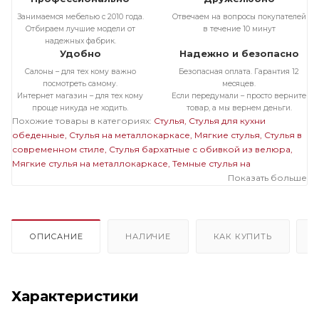
Занимаемся мебелью с 2010 года.
Отвечаем на вопросы покупателей
Отбираем лучшие модели от
в течение 10 минут
надежных фабрик.
Удобно
Надежно и безопасно
Салоны – для тех кому важно
Безопасная оплата. Гарантия 12
посмотреть самому.
месяцев.
Интернет магазин – для тех кому
Если передумали – просто верните
проще никуда не ходить.
товар, а мы вернем деньги.
Похожие товары в категориях:
Стулья
Стулья для кухни
обеденные
Стулья на металлокаркасе
Мягкие стулья
Стулья в
современном стиле
Стулья бархатные с обивкой из велюра
Мягкие стулья на металлокаркасе
Темные стулья на
металлокаркасе
Стулья бархатные с обивкой из велюра на
Показать больше
металлокаркасе
Мягкие темные стулья
Мягкие стулья
велюровые бархатные
Велюровые темные стулья
ОПИСАНИЕ
НАЛИЧИЕ
КАК КУПИТЬ
Характеристики