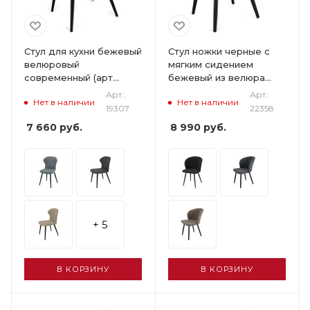
Стул для кухни бежевый
Стул ножки черные с
велюровый
мягким сидением
современный (арт
бежевый из велюра
19307)
(арт 22358)
Арт.:
Арт.:
Нет в наличии
Нет в наличии
19307
22358
7 660
руб.
8 990
руб.
+ 5
В КОРЗИНУ
В КОРЗИНУ