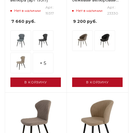
велюра (арт 19317)
бежевый велюровый
(арт 23330)
Арт.:
Арт.:
Нет в наличии
Нет в наличии
19317
23330
7 660
руб.
9 200
руб.
+ 5
В КОРЗИНУ
В КОРЗИНУ