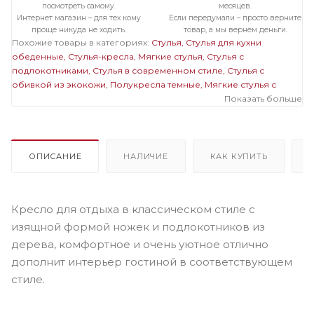
посмотреть самому.
месяцев.
Интернет магазин – для тех кому
Если передумали – просто верните
проще никуда не ходить.
товар, а мы вернем деньги.
Похожие товары в категориях:
Стулья
Стулья для кухни
обеденные
Стулья-кресла
Мягкие стулья
Стулья с
подлокотниками
Стулья в современном стиле
Стулья с
обивкой из экокожи
Полукресла темные
Мягкие стулья с
подлокотниками
Мягкие темные стулья
Мягкие стулья с
Показать больше
обивкой из экокожи
Темные стулья с подлокотниками
Темные
стулья из экокожи
Распродажа стульев
ОПИСАНИЕ
НАЛИЧИЕ
КАК КУПИТЬ
Кресло для отдыха в классическом стиле с
изящной формой ножек и подлокотников из
дерева, комфортное и очень уютное отлично
дополнит интерьер гостиной в соответствующем
стиле.