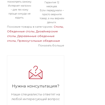
посмотреть самому.
Гарантия 12
Интернет магазин
месяцев.
– для тех кому
Если передумали –
проще никуда не
просто верните
ходить.
товар, а мы вернем
деньги.
Похожие товары в категориях:
Столы
Обеденные столы
Дизайнерские
столы
Деревянные обеденные
столы
Прямоугольные обеденные
столы
Белые обеденные столы
Показать больше
Обеденные столы в современном
стиле
Деревянные дизайнерские
столы
Белые дизайнерские столы
Столы в стиле Eames
Деревянные
прямоугольные столы
Деревянные
белые столы
Прямоугольные белые
столы
Нужна консультация?
Наши специалисты ответят на
любой интересующий вопрос