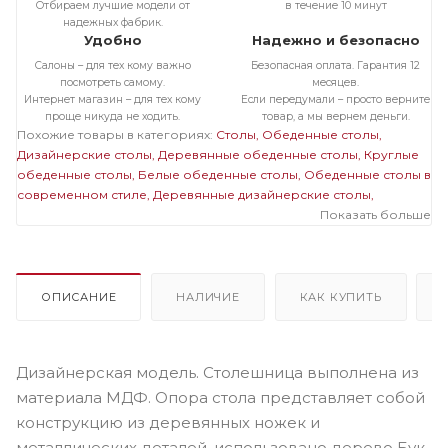
Отбираем лучшие модели от
в течение 10 минут
надежных фабрик.
Удобно
Надежно и безопасно
Салоны – для тех кому важно
Безопасная оплата. Гарантия 12
посмотреть самому.
месяцев.
Интернет магазин – для тех кому
Если передумали – просто верните
проще никуда не ходить.
товар, а мы вернем деньги.
Похожие товары в категориях:
Столы
Обеденные столы
Дизайнерские столы
Деревянные обеденные столы
Круглые
обеденные столы
Белые обеденные столы
Обеденные столы в
современном стиле
Деревянные дизайнерские столы
Круглые дизайнерские столы
Белые дизайнерские столы
Показать больше
Столы в стиле Eames
Деревянные круглые столы
Деревянные
белые столы
Круглые белые столы
ОПИСАНИЕ
НАЛИЧИЕ
КАК КУПИТЬ
Дизайнерская модель. Столешница выполнена из
материала МДФ. Опора стола представляет собой
конструкцию из деревянных ножек и
металлических деталей, использовано дерево Бук,