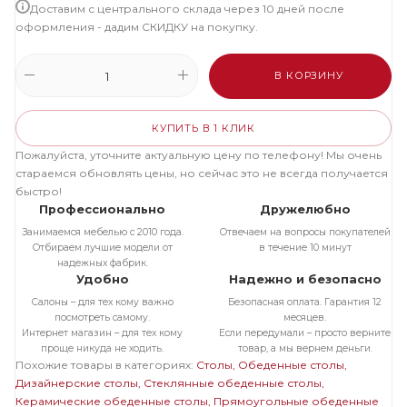
Доставим с центрального склада через 10 дней после
оформления - дадим СКИДКУ на покупку.
В КОРЗИНУ
КУПИТЬ В 1 КЛИК
Пожалуйста, уточните актуальную цену по телефону! Мы очень
стараемся обновлять цены, но сейчас это не всегда получается
быстро!
Профессионально
Дружелюбно
Занимаемся мебелью с 2010 года.
Отвечаем на вопросы покупателей
Отбираем лучшие модели от
в течение 10 минут
надежных фабрик.
Удобно
Надежно и безопасно
Салоны – для тех кому важно
Безопасная оплата. Гарантия 12
посмотреть самому.
месяцев.
Интернет магазин – для тех кому
Если передумали – просто верните
проще никуда не ходить.
товар, а мы вернем деньги.
Похожие товары в категориях:
Столы
Обеденные столы
Дизайнерские столы
Стеклянные обеденные столы
Керамические обеденные столы
Прямоугольные обеденные