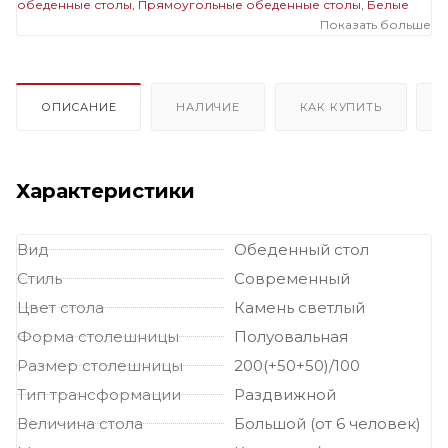
обеденные столы
Прямоугольные обеденные столы
Белые
обеденные столы
Обеденные столы в современном стиле
Показать больше
Большие обеденные столы
Стеклянные раздвижные и
раскладные столы
Стеклянные овальные столы
Стеклянные
прямоугольные столы
Стеклянные белые столы
Стеклянные
большие столы
Раздвижные и раскладные овальные столы
ОПИСАНИЕ
НАЛИЧИЕ
КАК КУПИТЬ
Раздвижные и раскладные прямоугольные столы
Раздвижные и
раскладные белые столы
Раздвижные и раскладные большие
столы
Овальные белые столы
Овальные большие столы
Прямоугольные белые столы
Прямоугольные большие столы
Характеристики
Белые большие столы
Вид
Обеденный стол
Стиль
Современный
Цвет стола
Камень светлый
Форма столешницы
Полуовальная
Размер столешницы
200(+50+50)/100
Тип трансформации
Раздвижной
Величина стола
Большой (от 6 человек)