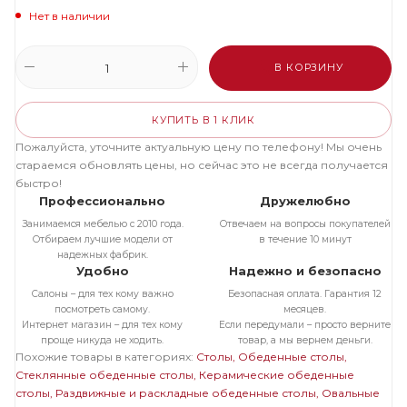
Нет в наличии
В КОРЗИНУ
КУПИТЬ В 1 КЛИК
Пожалуйста, уточните актуальную цену по телефону! Мы очень
стараемся обновлять цены, но сейчас это не всегда получается
быстро!
Профессионально
Дружелюбно
Занимаемся мебелью с 2010 года.
Отвечаем на вопросы покупателей
Отбираем лучшие модели от
в течение 10 минут
надежных фабрик.
Удобно
Надежно и безопасно
Салоны – для тех кому важно
Безопасная оплата. Гарантия 12
посмотреть самому.
месяцев.
Интернет магазин – для тех кому
Если передумали – просто верните
проще никуда не ходить.
товар, а мы вернем деньги.
Похожие товары в категориях:
Столы
Обеденные столы
Стеклянные обеденные столы
Керамические обеденные
столы
Раздвижные и раскладные обеденные столы
Овальные