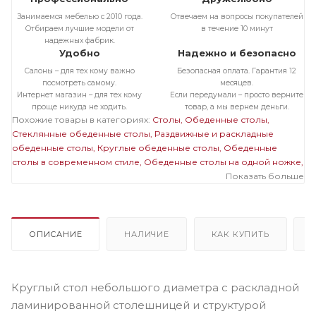
Занимаемся мебелью с 2010 года.
Отвечаем на вопросы покупателей
Отбираем лучшие модели от
в течение 10 минут
надежных фабрик.
Удобно
Надежно и безопасно
Салоны – для тех кому важно
Безопасная оплата. Гарантия 12
посмотреть самому.
месяцев.
Интернет магазин – для тех кому
Если передумали – просто верните
проще никуда не ходить.
товар, а мы вернем деньги.
Похожие товары в категориях:
Столы
Обеденные столы
Стеклянные обеденные столы
Раздвижные и раскладные
обеденные столы
Круглые обеденные столы
Обеденные
столы в современном стиле
Обеденные столы на одной ножке
Стеклянные раздвижные и раскладные столы
Стеклянные
Показать больше
круглые столы
Стеклянные столы на одной ножке
Раздвижные
и раскладные круглые столы
Раздвижные и раскладные столы
на одной ножке
Круглые столы на одной ножке
ОПИСАНИЕ
НАЛИЧИЕ
КАК КУПИТЬ
Круглый стол небольшого диаметра с раскладной
ламинированной столешницей и структурой