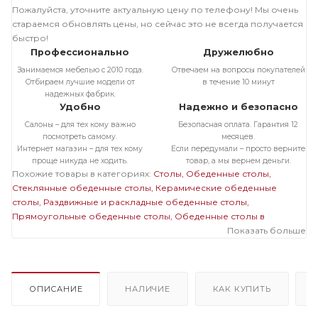
Пожалуйста, уточните актуальную цену по телефону! Мы очень
стараемся обновлять цены, но сейчас это не всегда получается
быстро!
Профессионально
Дружелюбно
Занимаемся мебелью с 2010 года.
Отвечаем на вопросы покупателей
Отбираем лучшие модели от
в течение 10 минут
надежных фабрик.
Удобно
Надежно и безопасно
Салоны – для тех кому важно
Безопасная оплата. Гарантия 12
посмотреть самому.
месяцев.
Интернет магазин – для тех кому
Если передумали – просто верните
проще никуда не ходить.
товар, а мы вернем деньги.
Похожие товары в категориях:
Столы
Обеденные столы
Стеклянные обеденные столы
Керамические обеденные
столы
Раздвижные и раскладные обеденные столы
Прямоугольные обеденные столы
Обеденные столы в
современном стиле
Обеденные столы на одной ножке
Показать больше
Большие обеденные столы
Стеклянные раздвижные и
раскладные столы
Стеклянные прямоугольные столы
Стеклянные столы на одной ножке
Стеклянные большие
столы
Раздвижные и раскладные прямоугольные столы
ОПИСАНИЕ
НАЛИЧИЕ
КАК КУПИТЬ
Раздвижные и раскладные столы на одной ножке
Раздвижные и
раскладные большие столы
Прямоугольные столы на одной