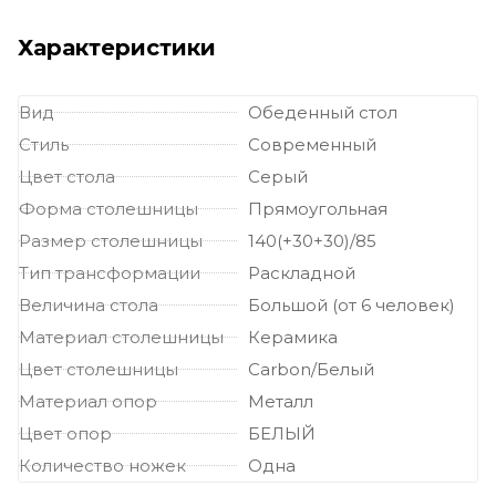
ножке
Прямоугольные большие столы
Столы на одной ножке
большие
Характеристики
Вид
Обеденный стол
Стиль
Современный
Цвет стола
Серый
Форма столешницы
Прямоугольная
Размер столешницы
140(+30+30)/85
Тип трансформации
Раскладной
Величина стола
Большой (от 6 человек)
Материал столешницы
Керамика
Цвет столешницы
Carbon/Белый
Материал опор
Металл
Цвет опор
БЕЛЫЙ
Количество ножек
Одна