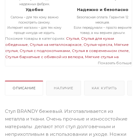
надежных фабрик.
Удобно
Надежно и безопасно
Салоны – для тех кому важно
Безопасная оплата. Гарантия 12
посмотреть самому.
месяцев.
Интернет магазин – для тех кому
Если передумали – просто верните
проще никуда не ходить.
товар, а мы вернем деньги.
Похожие товары в категориях:
Стулья
Стулья для кухни
обеденные
Стулья на металлокаркасе
Стулья-кресла
Мягкие
стулья
Стулья с подлокотниками
Стулья в современном стиле
Стулья бархатные с обивкой из велюра
Мягкие стулья на
металлокаркасе
Темные стулья на металлокаркасе
Показать больше
Стулья на
черном металлокаркасе
Стулья бархатные с обивкой из
велюра на металлокаркасе
Полукресла бархатные с обивкой
из велюра
Полукресла темные
Мягкие стулья с
подлокотниками
Мягкие темные стулья
Мягкие стулья
ОПИСАНИЕ
НАЛИЧИЕ
КАК КУПИТЬ
велюровые бархатные
Стулья велюровые бархатные с
подлокотниками
Темные стулья с подлокотниками
Велюровые
темные стулья
Стул BRANDY бежевый. Изготавливается из
металла и ткани. Очень прочные и износостойкие
материалы делают этот стул долговечным и
неприхотливым в использовании и уходе. Ножки