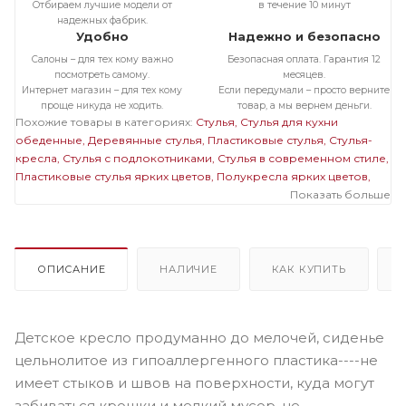
Отбираем лучшие модели от
в течение 10 минут
надежных фабрик.
Удобно
Надежно и безопасно
Салоны – для тех кому важно
Безопасная оплата. Гарантия 12
посмотреть самому.
месяцев.
Интернет магазин – для тех кому
Если передумали – просто верните
проще никуда не ходить.
товар, а мы вернем деньги.
Похожие товары в категориях:
Стулья
Стулья для кухни
обеденные
Деревянные стулья
Пластиковые стулья
Стулья-
кресла
Стулья с подлокотниками
Стулья в современном стиле
Пластиковые стулья ярких цветов
Полукресла ярких цветов
Стулья ярких цветов с подлокотниками
Показать больше
ОПИСАНИЕ
НАЛИЧИЕ
КАК КУПИТЬ
Детское кресло продуманно до мелочей, сиденье
цельнолитое из гипоаллергенного пластика----не
имеет стыков и швов на поверхности, куда могут
забиваться крошки и мелкий мусор, не