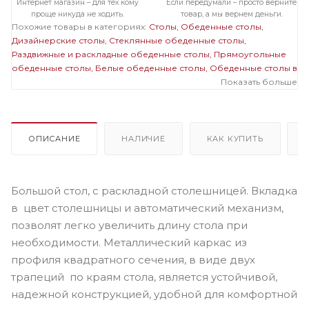
Интернет магазин – для тех кому
Если передумали – просто верните
проще никуда не ходить.
товар, а мы вернем деньги.
Похожие товары в категориях:
Столы
Обеденные столы
Дизайнерские столы
Стеклянные обеденные столы
Раздвижные и раскладные обеденные столы
Прямоугольные
обеденные столы
Белые обеденные столы
Обеденные столы в
современном стиле
Большие обеденные столы
Показать больше
Стеклянные
дизайнерские столы
Раздвижные и раскладные дизайнерские
столы
Белые дизайнерские столы
Стеклянные раздвижные и
раскладные столы
Стеклянные прямоугольные столы
Стеклянные белые столы
Стеклянные большие столы
ОПИСАНИЕ
НАЛИЧИЕ
КАК КУПИТЬ
Раздвижные и раскладные прямоугольные столы
Раздвижные и
раскладные белые столы
Раздвижные и раскладные большие
столы
Прямоугольные белые столы
Прямоугольные большие
Большой стол, с раскладной столешницей. Вкладка
столы
Белые большие столы
в цвет столешницы и автоматический механизм,
позволят легко увеличить длину стола при
необходимости. Металлический каркас из
профиля квадратного сечения, в виде двух
трапеций по краям стола, является устойчивой,
надежной конструкцией, удобной для комфортной