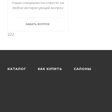
одной ножке
Круглые столы на
Наши специалисты ответят на
одной ножке
любой интересующий вопрос
ЗАДАТЬ ВОПРОС
222
КАТАЛОГ
КАК КУПИТЬ
САЛОНЫ