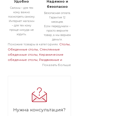
Удобно
Надежно и
безопасно
Салоны – для тех
кому важно
Безопасная оплата.
посмотреть самому.
Гарантия 12
Интернет магазин
месяцев.
– для тех кому
Если передумали –
проще никуда не
просто верните
ходить.
товар, а мы вернем
деньги.
Похожие товары в категориях:
Столы
Обеденные столы
Стеклянные
обеденные столы
Керамические
обеденные столы
Раздвижные и
раскладные обеденные столы
Показать больше
Круглые обеденные столы
Обеденные столы в современном
стиле
Обеденные столы на одной
ножке
Стеклянные раздвижные и
раскладные столы
Стеклянные
круглые столы
Стеклянные столы на
одной ножке
Раздвижные и
раскладные круглые столы
Нужна консультация?
Раздвижные и раскладные столы на