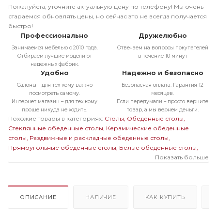
Пожалуйста, уточните актуальную цену по телефону! Мы очень
стараемся обновлять цены, но сейчас это не всегда получается
быстро!
Профессионально
Дружелюбно
Занимаемся мебелью с 2010 года.
Отвечаем на вопросы покупателей
Отбираем лучшие модели от
в течение 10 минут
надежных фабрик.
Удобно
Надежно и безопасно
Салоны – для тех кому важно
Безопасная оплата. Гарантия 12
посмотреть самому.
месяцев.
Интернет магазин – для тех кому
Если передумали – просто верните
проще никуда не ходить.
товар, а мы вернем деньги.
Похожие товары в категориях:
Столы
Обеденные столы
Стеклянные обеденные столы
Керамические обеденные
столы
Раздвижные и раскладные обеденные столы
Прямоугольные обеденные столы
Белые обеденные столы
Обеденные столы в современном стиле
Большие обеденные
Показать больше
столы
Стеклянные раздвижные и раскладные столы
Стеклянные прямоугольные столы
Стеклянные белые столы
Стеклянные большие столы
Раздвижные и раскладные
прямоугольные столы
Раздвижные и раскладные белые столы
ОПИСАНИЕ
НАЛИЧИЕ
КАК КУПИТЬ
Раздвижные и раскладные большие столы
Прямоугольные
белые столы
Прямоугольные большие столы
Белые большие