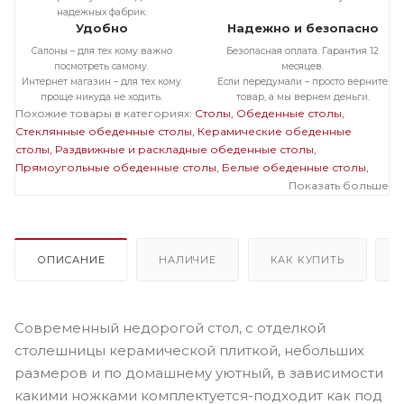
надежных фабрик.
Удобно
Надежно и безопасно
Салоны – для тех кому важно
Безопасная оплата. Гарантия 12
посмотреть самому.
месяцев.
Интернет магазин – для тех кому
Если передумали – просто верните
проще никуда не ходить.
товар, а мы вернем деньги.
Похожие товары в категориях:
Столы
Обеденные столы
Стеклянные обеденные столы
Керамические обеденные
столы
Раздвижные и раскладные обеденные столы
Прямоугольные обеденные столы
Белые обеденные столы
Обеденные столы в современном стиле
Стеклянные
Показать больше
раздвижные и раскладные столы
Стеклянные прямоугольные
столы
Стеклянные белые столы
Раздвижные и раскладные
прямоугольные столы
Раздвижные и раскладные белые столы
Прямоугольные белые столы
ОПИСАНИЕ
НАЛИЧИЕ
КАК КУПИТЬ
Современный недорогой стол, с отделкой
столешницы керамической плиткой, небольших
размеров и по домашнему уютный, в зависимости
какими ножками комплектуется-подходит как под