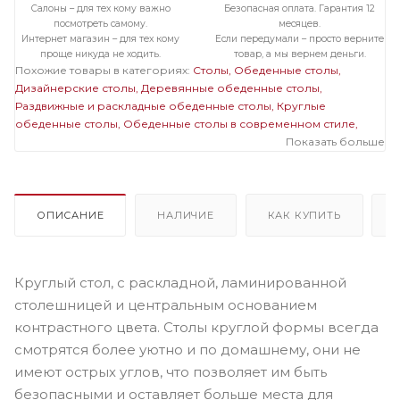
Салоны – для тех кому важно
Безопасная оплата. Гарантия 12
посмотреть самому.
месяцев.
Интернет магазин – для тех кому
Если передумали – просто верните
проще никуда не ходить.
товар, а мы вернем деньги.
Похожие товары в категориях:
Столы
Обеденные столы
Дизайнерские столы
Деревянные обеденные столы
Раздвижные и раскладные обеденные столы
Круглые
обеденные столы
Обеденные столы в современном стиле
Обеденные столы на одной ножке
Деревянные дизайнерские
Показать больше
столы
Раздвижные и раскладные дизайнерские столы
Круглые
дизайнерские столы
Деревянные раздвижные и раскладные
столы
Деревянные круглые столы
Деревянные столы на
одной ножке
Раздвижные и раскладные круглые столы
ОПИСАНИЕ
НАЛИЧИЕ
КАК КУПИТЬ
Раздвижные и раскладные столы на одной ножке
Круглые
столы на одной ножке
Круглый стол, с раскладной, ламинированной
столешницей и центральным основанием
контрастного цвета. Столы круглой формы всегда
смотрятся более уютно и по домашнему, они не
имеют острых углов, что позволяет им быть
безопасными и оставляет больше места для