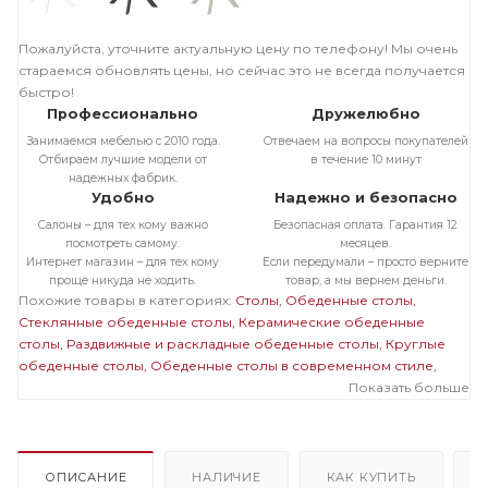
Пожалуйста, уточните актуальную цену по телефону! Мы очень
стараемся обновлять цены, но сейчас это не всегда получается
быстро!
Профессионально
Дружелюбно
Занимаемся мебелью с 2010 года.
Отвечаем на вопросы покупателей
Отбираем лучшие модели от
в течение 10 минут
надежных фабрик.
Удобно
Надежно и безопасно
Салоны – для тех кому важно
Безопасная оплата. Гарантия 12
посмотреть самому.
месяцев.
Интернет магазин – для тех кому
Если передумали – просто верните
проще никуда не ходить.
товар, а мы вернем деньги.
Похожие товары в категориях:
Столы
Обеденные столы
Стеклянные обеденные столы
Керамические обеденные
столы
Раздвижные и раскладные обеденные столы
Круглые
обеденные столы
Обеденные столы в современном стиле
Стеклянные раздвижные и раскладные столы
Стеклянные
Показать больше
круглые столы
Раздвижные и раскладные круглые столы
Белые обеденные столы
Стеклянные белые столы
Раздвижные
и раскладные белые столы
Круглые белые столы
ОПИСАНИЕ
НАЛИЧИЕ
КАК КУПИТЬ