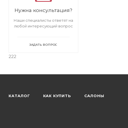
большие столы
Раздвижные и
раскладные прямоугольные столы
Нужна консультация?
Раздвижные и раскладные большие
столы
Прямоугольные большие
Наши специалисты ответят на
столы
любой интересующий вопрос
ЗАДАТЬ ВОПРОС
222
КАТАЛОГ
КАК КУПИТЬ
САЛОНЫ