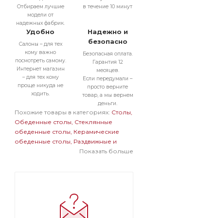
Отбираем лучшие
в течение 10 минут
модели от
надежных фабрик.
Удобно
Надежно и
безопасно
Салоны – для тех
кому важно
Безопасная оплата.
посмотреть самому.
Гарантия 12
Интернет магазин
месяцев.
– для тех кому
Если передумали –
проще никуда не
просто верните
ходить.
товар, а мы вернем
деньги.
Похожие товары в категориях:
Столы
Обеденные столы
Стеклянные
обеденные столы
Керамические
обеденные столы
Раздвижные и
раскладные обеденные столы
Показать больше
Прямоугольные обеденные столы
Обеденные столы в современном
стиле
Большие обеденные столы
Стеклянные раздвижные и
раскладные столы
Стеклянные
прямоугольные столы
Стеклянные