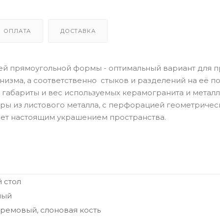
ОПЛАТА
ДОСТАВКА
ей прямоугольной формы - оптимальный вариант для 
изма, а соответственно стыков и разделений на её п
 габариты и вес используемых керамогранита и металла
поры из листового металла, с перфорацией геометриче
анет настоящим украшением пространства.
 стол
ный
ремовый, слоновая кость