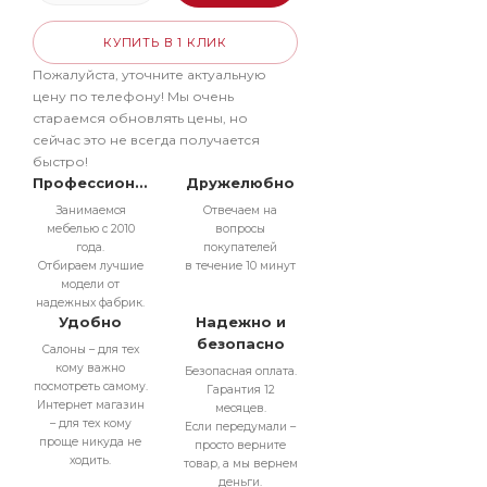
КУПИТЬ В 1 КЛИК
Пожалуйста, уточните актуальную
цену по телефону! Мы очень
стараемся обновлять цены, но
сейчас это не всегда получается
быстро!
Профессионально
Дружелюбно
Занимаемся
Отвечаем на
мебелью с 2010
вопросы
года.
покупателей
Отбираем лучшие
в течение 10 минут
модели от
надежных фабрик.
Удобно
Надежно и
безопасно
Салоны – для тех
кому важно
Безопасная оплата.
посмотреть самому.
Гарантия 12
Интернет магазин
месяцев.
– для тех кому
Если передумали –
проще никуда не
просто верните
ходить.
товар, а мы вернем
деньги.