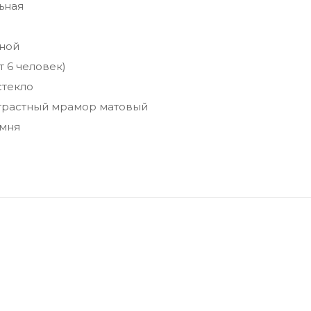
ьная
ной
т 6 человек)
стекло
нтрастный мрамор матовый
амня