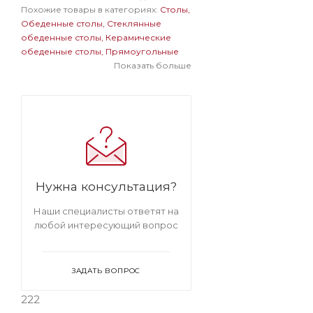
Похожие товары в категориях:
Столы
Обеденные столы
Стеклянные
обеденные столы
Керамические
обеденные столы
Прямоугольные
обеденные столы
Обеденные столы
Показать больше
в современном стиле
Обеденные
столы на одной ножке
Большие
обеденные столы
Стеклянные
прямоугольные столы
Стеклянные
столы на одной ножке
Стеклянные
большие столы
Прямоугольные
столы на одной ножке
Прямоугольные большие столы
Нужна консультация?
Столы на одной ножке большие
Наши специалисты ответят на
любой интересующий вопрос
ЗАДАТЬ ВОПРОС
222