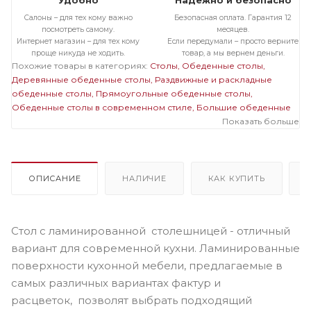
Удобно
Надежно и безопасно
Салоны – для тех кому важно
Безопасная оплата. Гарантия 12
посмотреть самому.
месяцев.
Интернет магазин – для тех кому
Если передумали – просто верните
проще никуда не ходить.
товар, а мы вернем деньги.
Похожие товары в категориях:
Столы
Обеденные столы
Деревянные обеденные столы
Раздвижные и раскладные
обеденные столы
Прямоугольные обеденные столы
Обеденные столы в современном стиле
Большие обеденные
столы
Деревянные раздвижные и раскладные столы
Показать больше
Деревянные прямоугольные столы
Деревянные большие
столы
Раздвижные и раскладные прямоугольные столы
Раздвижные и раскладные большие столы
Прямоугольные
большие столы
ОПИСАНИЕ
НАЛИЧИЕ
КАК КУПИТЬ
Стол с ламинированной столешницей - отличный
вариант для современной кухни. Ламинированные
поверхности кухонной мебели, предлагаемые в
самых различных вариантах фактур и
расцветок, позволят выбрать подходящий