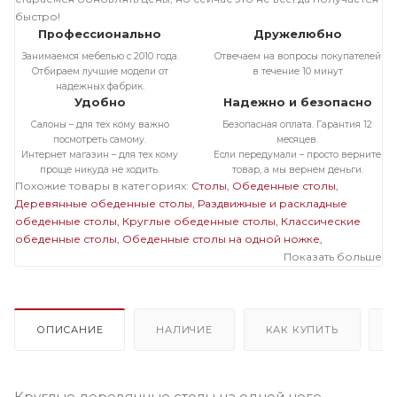
быстро!
Профессионально
Дружелюбно
Занимаемся мебелью с 2010 года.
Отвечаем на вопросы покупателей
Отбираем лучшие модели от
в течение 10 минут
надежных фабрик.
Удобно
Надежно и безопасно
Салоны – для тех кому важно
Безопасная оплата. Гарантия 12
посмотреть самому.
месяцев.
Интернет магазин – для тех кому
Если передумали – просто верните
проще никуда не ходить.
товар, а мы вернем деньги.
Похожие товары в категориях:
Столы
Обеденные столы
Деревянные обеденные столы
Раздвижные и раскладные
обеденные столы
Круглые обеденные столы
Классические
обеденные столы
Обеденные столы на одной ножке
Деревянные раздвижные и раскладные столы
Деревянные
Показать больше
круглые столы
Столы из шпона
Деревянные столы на одной
ножке
Раздвижные и раскладные круглые столы
Раздвижные и
раскладные столы на одной ножке
Круглые столы на одной
ножке
ОПИСАНИЕ
НАЛИЧИЕ
КАК КУПИТЬ
Круглые деревянные столы на одной ноге-