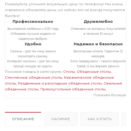
Пожалуйста, уточните актуальную цену по телефону! Мы очень
стараемся обновлять цены, но сейчас это не всегда получается
быстро!
Профессионально
Дружелюбно
Занимаемся мебелью с 2010 года.
Отвечаем на вопросы покупателей
Отбираем лучшие модели от
в течение 10 минут
надежных фабрик.
Удобно
Надежно и безопасно
Салоны – для тех кому важно
Безопасная оплата. Гарантия 12
посмотреть самому.
месяцев.
Интернет магазин – для тех кому
Если передумали – просто верните
проще никуда не ходить.
товар, а мы вернем деньги.
Похожие товары в категориях:
Столы
Обеденные столы
Стеклянные обеденные столы
Керамические обеденные
столы
Раздвижные и раскладные обеденные столы
Овальные
обеденные столы
Прямоугольные обеденные столы
Обеденные столы в современном стиле
Обеденные столы на
Показать больше
одной ножке
Большие обеденные столы
Стеклянные
раздвижные и раскладные столы
Стеклянные овальные столы
Стеклянные прямоугольные столы
Стеклянные столы на одной
ножке
Стеклянные большие столы
Раздвижные и раскладные
ОПИСАНИЕ
НАЛИЧИЕ
КАК КУПИТЬ
овальные столы
Раздвижные и раскладные прямоугольные
столы
Раздвижные и раскладные столы на одной ножке