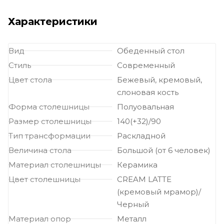
Раздвижные и раскладные большие столы
Овальные столы на
одной ножке
Овальные большие столы
Прямоугольные столы
Характеристики
на одной ножке
Прямоугольные большие столы
Столы на
одной ножке большие
Вид
Обеденный стол
Стиль
Современный
Цвет стола
Бежевый, кремовый,
слоновая кость
Форма столешницы
Полуовальная
Размер столешницы
140(+32)/90
Тип трансформации
Раскладной
Величина стола
Большой (от 6 человек)
Материал столешницы
Керамика
Цвет столешницы
CREAM LATTE
(кремовый мрамор)/
Черный
Материал опор
Металл