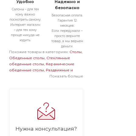
Удобно
Надежно и
безопасно
Салоны – для тех
кому важно
Безопасная оплата.
посмотреть самому.
Гарантия 12
Интернет магазин
месяцев.
– для тех кому
Если передумали –
проще никуда не
просто верните
ходить.
товар, а мы вернем
деньги.
Похожие товары в категориях:
Столы
Обеденные столы
Стеклянные
обеденные столы
Керамические
обеденные столы
Раздвижные и
раскладные обеденные столы
Показать больше
Круглые обеденные столы
Обеденные столы в современном
стиле
Стеклянные раздвижные и
раскладные столы
Стеклянные
круглые столы
Раздвижные и
раскладные круглые столы
Нужна консультация?