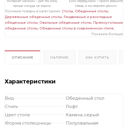
Интернет магазин – для тех кому
Если передумали – просто верните
проще никуда не ходить.
товар, а мы вернем деньги.
Похожие товары в категориях:
Столы
Обеденные столы
Деревянные обеденные столы
Раздвижные и раскладные
обеденные столы
Овальные обеденные столы
Прямоугольные
обеденные столы
Обеденные столы в современном стиле
Обеденные столы на одной ножке
Большие обеденные столы
Показать больше
Деревянные раздвижные и раскладные столы
Деревянные
овальные столы
Деревянные прямоугольные столы
Деревянные столы на одной ножке
Деревянные большие
столы
Раздвижные и раскладные овальные столы
Раздвижные и
ОПИСАНИЕ
НАЛИЧИЕ
КАК КУПИТЬ
раскладные прямоугольные столы
Раздвижные и раскладные
столы на одной ножке
Раздвижные и раскладные большие
столы
Овальные столы на одной ножке
Овальные большие
столы
Прямоугольные столы на одной ножке
Прямоугольные
Характеристики
большие столы
Столы на одной ножке большие
Вид
Обеденный стол
Стиль
Лофт
Цвет стола
Камень серый
Форма столешницы
Полуовальная