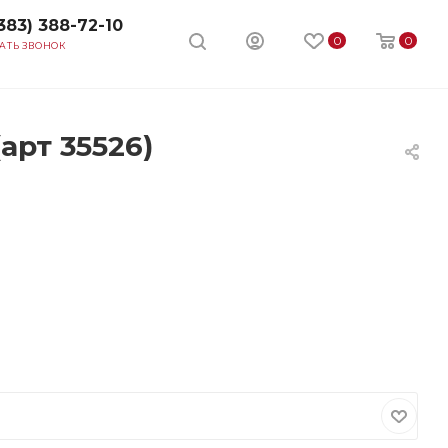
383) 388-72-10
0
0
АТЬ ЗВОНОК
арт 35526)