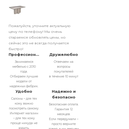
Пожалуйста, уточните актуальную
цену по телефону! Мы очень
стараемся обновлять цены, но
сейчас это не всегда получается
быстро!
Профессионально
Дружелюбно
Занимаемся
Отвечаем на
мебелью с 2010
вопросы
года.
покупателей
Отбираем лучшие
в течение 10 минут
модели от
надежных фабрик.
Удобно
Надежно и
безопасно
Салоны – для тех
кому важно
Безопасная оплата.
посмотреть самому.
Гарантия 12
Интернет магазин
месяцев.
– для тех кому
Если передумали –
проще никуда не
просто верните
ходить.
товар, а мы вернем