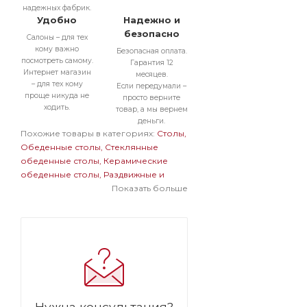
надежных фабрик.
Удобно
Надежно и
безопасно
Салоны – для тех
кому важно
Безопасная оплата.
посмотреть самому.
Гарантия 12
Интернет магазин
месяцев.
– для тех кому
Если передумали –
проще никуда не
просто верните
ходить.
товар, а мы вернем
деньги.
Похожие товары в категориях:
Столы
Обеденные столы
Стеклянные
обеденные столы
Керамические
обеденные столы
Раздвижные и
раскладные обеденные столы
Показать больше
Прямоугольные обеденные столы
Обеденные столы в современном
стиле
Большие обеденные столы
Стеклянные раздвижные и
раскладные столы
Стеклянные
прямоугольные столы
Стеклянные
большие столы
Раздвижные и
раскладные прямоугольные столы
Нужна консультация?