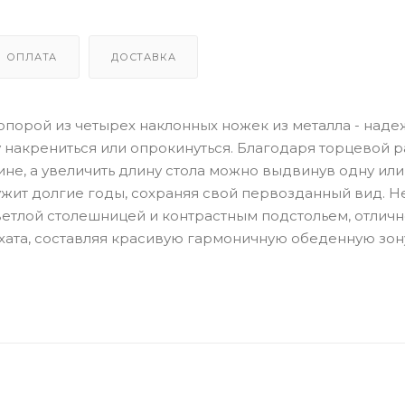
ОПЛАТА
ДОСТАВКА
порой из четырех наклонных ножек из металла - надежн
у накрениться или опрокинуться. Благодаря торцевой 
ине, а увеличить длину стола можно выдвинув одну ил
жит долгие годы, сохраняя свой первозданный вид. Не
ветлой столешницей и контрастным подстольем, отличн
рхата, составляя красивую гармоничную обеденную зон