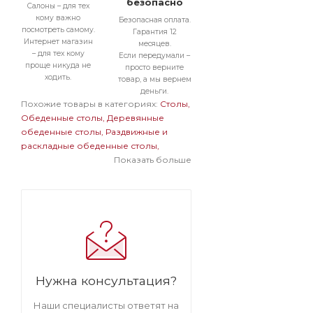
безопасно
Салоны – для тех
кому важно
Безопасная оплата.
посмотреть самому.
Гарантия 12
Интернет магазин
месяцев.
– для тех кому
Если передумали –
проще никуда не
просто верните
ходить.
товар, а мы вернем
деньги.
Похожие товары в категориях:
Столы
Обеденные столы
Деревянные
обеденные столы
Раздвижные и
раскладные обеденные столы
Прямоугольные обеденные столы
Показать больше
Обеденные столы в современном
стиле
Деревянные раздвижные и
раскладные столы
Деревянные
прямоугольные столы
Раздвижные и
раскладные прямоугольные столы
Нужна консультация?
Наши специалисты ответят на