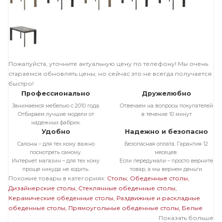
Пожалуйста, уточните актуальную цену по телефону! Мы очень
стараемся обновлять цены, но сейчас это не всегда получается
быстро!
Профессионально
Дружелюбно
Занимаемся мебелью с 2010 года.
Отвечаем на вопросы покупателей
Отбираем лучшие модели от
в течение 10 минут
надежных фабрик.
Удобно
Надежно и безопасно
Салоны – для тех кому важно
Безопасная оплата. Гарантия 12
посмотреть самому.
месяцев.
Интернет магазин – для тех кому
Если передумали – просто верните
проще никуда не ходить.
товар, а мы вернем деньги.
Похожие товары в категориях:
Столы
Обеденные столы
Дизайнерские столы
Стеклянные обеденные столы
Керамические обеденные столы
Раздвижные и раскладные
обеденные столы
Прямоугольные обеденные столы
Белые
обеденные столы
Обеденные столы в современном стиле
Показать больше