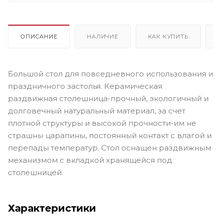
Большие обеденные столы
Стеклянные дизайнерские столы
Раздвижные и раскладные дизайнерские столы
Белые
дизайнерские столы
Стеклянные раздвижные и раскладные
столы
Стеклянные прямоугольные столы
Стеклянные белые
ОПИСАНИЕ
НАЛИЧИЕ
КАК КУПИТЬ
столы
Стеклянные большие столы
Раздвижные и раскладные
прямоугольные столы
Раздвижные и раскладные белые столы
Раздвижные и раскладные большие столы
Прямоугольные
Большой стол для повседневного использования и
белые столы
Прямоугольные большие столы
Белые большие
столы
праздничного застолья. Керамическая
раздвижная столешница-прочный, экологичный и
долговечный натуральный материал, за счет
плотной структуры и высокой прочности-им не
страшны царапины, постоянный контакт с влагой и
перепады температур. Стол оснащен раздвижным
механизмом с вкладкой хранящейся под
столешницей.
Характеристики