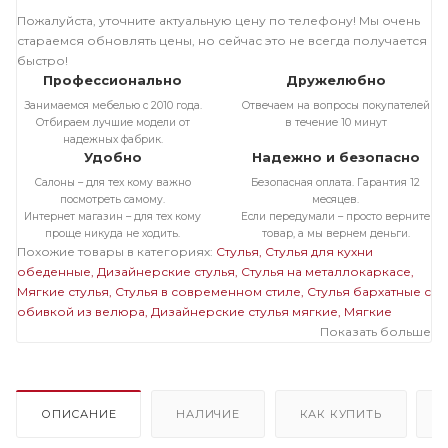
Пожалуйста, уточните актуальную цену по телефону! Мы очень
стараемся обновлять цены, но сейчас это не всегда получается
быстро!
Профессионально
Дружелюбно
Занимаемся мебелью с 2010 года.
Отвечаем на вопросы покупателей
Отбираем лучшие модели от
в течение 10 минут
надежных фабрик.
Удобно
Надежно и безопасно
Салоны – для тех кому важно
Безопасная оплата. Гарантия 12
посмотреть самому.
месяцев.
Интернет магазин – для тех кому
Если передумали – просто верните
проще никуда не ходить.
товар, а мы вернем деньги.
Похожие товары в категориях:
Стулья
Стулья для кухни
обеденные
Дизайнерские стулья
Стулья на металлокаркасе
Мягкие стулья
Стулья в современном стиле
Стулья бархатные с
обивкой из велюра
Дизайнерские стулья мягкие
Мягкие
стулья на металлокаркасе
Темные стулья на металлокаркасе
Показать больше
Стулья на черном металлокаркасе
Стулья бархатные с обивкой
из велюра на металлокаркасе
Мягкие темные стулья
Мягкие
стулья велюровые бархатные
Велюровые темные стулья
ОПИСАНИЕ
НАЛИЧИЕ
КАК КУПИТЬ