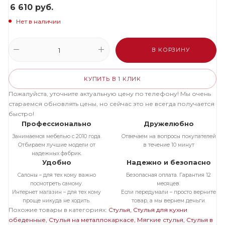
6 610
руб.
Нет в наличии
В КОРЗИНУ
КУПИТЬ В 1 КЛИК
Пожалуйста, уточните актуальную цену по телефону! Мы очень
стараемся обновлять цены, но сейчас это не всегда получается
быстро!
Профессионально
Дружелюбно
Занимаемся мебелью с 2010 года.
Отвечаем на вопросы покупателей
Отбираем лучшие модели от
в течение 10 минут
надежных фабрик.
Удобно
Надежно и безопасно
Салоны – для тех кому важно
Безопасная оплата. Гарантия 12
посмотреть самому.
месяцев.
Интернет магазин – для тех кому
Если передумали – просто верните
проще никуда не ходить.
товар, а мы вернем деньги.
Похожие товары в категориях:
Стулья
Стулья для кухни
обеденные
Стулья на металлокаркасе
Мягкие стулья
Стулья в