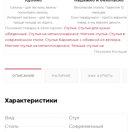
Удобно
Надежно и безопасно
Салоны – для тех кому важно
Безопасная оплата. Гарантия 12
посмотреть самому.
месяцев.
Интернет магазин – для тех кому
Если передумали – просто верните
проще никуда не ходить.
товар, а мы вернем деньги.
Похожие товары в категориях:
Стулья
Стулья для кухни
обеденные
Стулья на металлокаркасе
Мягкие стулья
Стулья в
современном стиле
Стулья бархатные с обивкой из велюра
Мягкие стулья на металлокаркасе
Темные стулья на
металлокаркасе
Стулья бархатные с обивкой из велюра на
Показать больше
металлокаркасе
Мягкие темные стулья
Мягкие стулья
велюровые бархатные
Велюровые темные стулья
ОПИСАНИЕ
НАЛИЧИЕ
КАК КУПИТЬ
Характеристики
Вид
Стул
Стиль
Современный