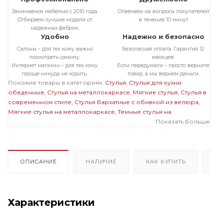
Занимаемся мебелью с 2010 года.
Отвечаем на вопросы покупателей
Отбираем лучшие модели от
в течение 10 минут
надежных фабрик.
Удобно
Надежно и безопасно
Салоны – для тех кому важно
Безопасная оплата. Гарантия 12
посмотреть самому.
месяцев.
Интернет магазин – для тех кому
Если передумали – просто верните
проще никуда не ходить.
товар, а мы вернем деньги.
Похожие товары в категориях:
Стулья
Стулья для кухни
обеденные
Стулья на металлокаркасе
Мягкие стулья
Стулья в
современном стиле
Стулья бархатные с обивкой из велюра
Мягкие стулья на металлокаркасе
Темные стулья на
металлокаркасе
Стулья бархатные с обивкой из велюра на
Показать больше
металлокаркасе
Мягкие темные стулья
Мягкие стулья
велюровые бархатные
Велюровые темные стулья
ОПИСАНИЕ
НАЛИЧИЕ
КАК КУПИТЬ
Характеристики