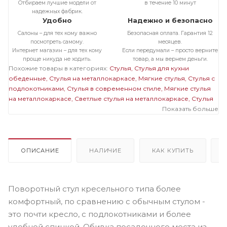
Отбираем лучшие модели от
в течение 10 минут
надежных фабрик.
Удобно
Надежно и безопасно
Салоны – для тех кому важно
Безопасная оплата. Гарантия 12
посмотреть самому.
месяцев.
Интернет магазин – для тех кому
Если передумали – просто верните
проще никуда не ходить.
товар, а мы вернем деньги.
Похожие товары в категориях:
Стулья
Стулья для кухни
обеденные
Стулья на металлокаркасе
Мягкие стулья
Стулья с
подлокотниками
Стулья в современном стиле
Мягкие стулья
на металлокаркасе
Светлые стулья на металлокаркасе
Стулья
на черном металлокаркасе
Мягкие стулья с подлокотниками
Показать больше
Мягкие светлые стулья
Светлые стулья с подлокотниками
ОПИСАНИЕ
НАЛИЧИЕ
КАК КУПИТЬ
Поворотный стул кресельного типа более
комфортный, по сравнению с обычным стулом -
это почти кресло, с подлокотниками и более
удобной спинкой. Обивка посадочного места из