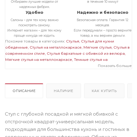
Отбираем лучшие модели от
в течение 10 минут
надежных фабрик.
Удобно
Надежно и безопасно
Салоны – для тех кому важно
Безопасная оплата. Гарантия 12
посмотреть самому.
месяцев.
Интернет магазин – для тех кому
Если передумали – просто верните
проще никуда не ходить.
товар, а мы вернем деньги.
Похожие товары в категориях:
Стулья
Стулья для кухни
обеденные
Стулья на металлокаркасе
Мягкие стулья
Стулья в
современном стиле
Стулья бархатные с обивкой из велюра
Мягкие стулья на металлокаркасе
Темные стулья на
металлокаркасе
Стулья на черном металлокаркасе
Показать больше
Стулья
бархатные с обивкой из велюра на металлокаркасе
Мягкие
темные стулья
Мягкие стулья велюровые бархатные
Велюровые темные стулья
ОПИСАНИЕ
НАЛИЧИЕ
КАК КУПИТЬ
Стул с глубокой посадкой и мягкой обивкой с
отстрочкой квадрат-универсальная модель,
подходящая для большинства кухонь и гостиных в
современных стилях оформления. Обивка из