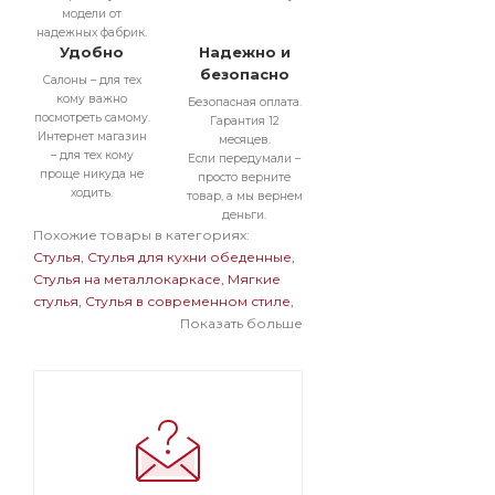
модели от
надежных фабрик.
Удобно
Надежно и
безопасно
Салоны – для тех
кому важно
Безопасная оплата.
посмотреть самому.
Гарантия 12
Интернет магазин
месяцев.
– для тех кому
Если передумали –
проще никуда не
просто верните
ходить.
товар, а мы вернем
деньги.
Похожие товары в категориях:
Стулья
Стулья для кухни обеденные
Стулья на металлокаркасе
Мягкие
стулья
Стулья в современном стиле
Стулья бархатные с обивкой из
Показать больше
велюра
Мягкие стулья на
металлокаркасе
Темные стулья на
металлокаркасе
Стулья на черном
металлокаркасе
Стулья бархатные с
обивкой из велюра на
металлокаркасе
Мягкие темные
стулья
Мягкие стулья велюровые