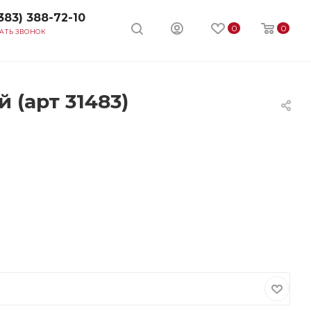
383) 388-72-10
0
0
АТЬ ЗВОНОК
(арт 31483)