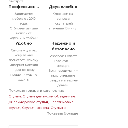
быстро!
Профессионально
Дружелюбно
Занимаемся
Отвечаем на
мебелью с 2010
вопросы
года.
покупателей
Отбираем лучшие
в течение 10 минут
модели от
надежных фабрик.
Удобно
Надежно и
безопасно
Салоны – для тех
кому важно
Безопасная оплата.
посмотреть самому.
Гарантия 12
Интернет магазин
месяцев.
– для тех кому
Если передумали –
проще никуда не
просто верните
ходить.
товар, а мы вернем
деньги.
Похожие товары в категориях:
Стулья
Стулья для кухни обеденные
Дизайнерские стулья
Пластиковые
стулья
Стулья-кресла
Стулья в
современном стиле
Показать больше
Прозрачные
стулья
Дизайнерские стулья
пластиковые