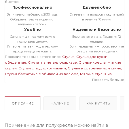
быстро!
Профессионально
Дружелюбно
Занимаемся мебелью с 2010 года.
Отвечаем на вопросы покупателей
Отбираем лучшие модели от
в течение 10 минут
надежных фабрик.
Удобно
Надежно и безопасно
Салоны – для тех кому важно
Безопасная оплата. Гарантия 12
посмотреть самому.
месяцев.
Интернет магазин – для тех кому
Если передумали – просто верните
проще никуда не ходить.
товар, а мы вернем деньги.
Похожие товары в категориях:
Стулья
Стулья для кухни
обеденные
Стулья на металлокаркасе
Стулья-кресла
Мягкие
стулья
Стулья с подлокотниками
Стулья в современном стиле
Стулья бархатные с обивкой из велюра
Мягкие стулья на
металлокаркасе
Светлые стулья на металлокаркасе
Показать больше
Стулья на
черном металлокаркасе
Стулья бархатные с обивкой из
велюра на металлокаркасе
Полукресла бархатные с обивкой
из велюра
Полукресла светлые
Мягкие стулья с
подлокотниками
Мягкие светлые стулья
Мягкие стулья
ОПИСАНИЕ
НАЛИЧИЕ
КАК КУПИТЬ
велюровые бархатные
Стулья велюровые бархатные с
подлокотниками
Светлые стулья с подлокотниками
Велюровые светлые стулья
Применение для полукресла можно найти в