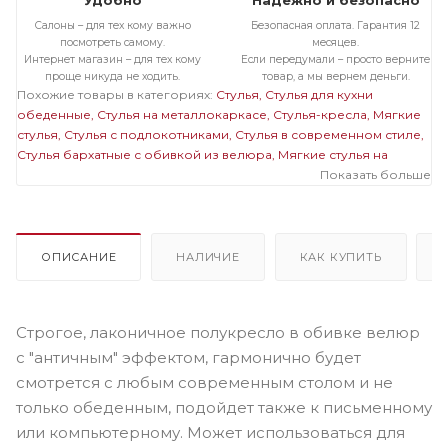
Удобно
Надежно и безопасно
Салоны – для тех кому важно
Безопасная оплата. Гарантия 12
посмотреть самому.
месяцев.
Интернет магазин – для тех кому
Если передумали – просто верните
проще никуда не ходить.
товар, а мы вернем деньги.
Похожие товары в категориях:
Стулья
Стулья для кухни
обеденные
Стулья на металлокаркасе
Стулья-кресла
Мягкие
стулья
Стулья с подлокотниками
Стулья в современном стиле
Стулья бархатные с обивкой из велюра
Мягкие стулья на
металлокаркасе
Темные стулья на металлокаркасе
Показать больше
Стулья на
черном металлокаркасе
Стулья бархатные с обивкой из
велюра на металлокаркасе
Полукресла бархатные с обивкой
из велюра
Полукресла темные
Мягкие стулья с
подлокотниками
Мягкие темные стулья
Мягкие стулья
ОПИСАНИЕ
НАЛИЧИЕ
КАК КУПИТЬ
велюровые бархатные
Стулья велюровые бархатные с
подлокотниками
Темные стулья с подлокотниками
Велюровые
темные стулья
Строгое, лаконичное полукресло в обивке велюр
с "античным" эффектом, гармонично будет
смотрется с любым современным столом и не
только обеденным, подойдет также к письменному
или компьютерному. Может использоваться для