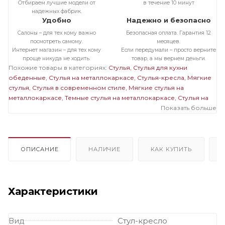
Отбираем лучшие модели от
в течение 10 минут
надежных фабрик.
Удобно
Надежно и безопасно
Салоны – для тех кому важно
Безопасная оплата. Гарантия 12
посмотреть самому.
месяцев.
Интернет магазин – для тех кому
Если передумали – просто верните
проще никуда не ходить.
товар, а мы вернем деньги.
Похожие товары в категориях:
Стулья
Стулья для кухни
обеденные
Стулья на металлокаркасе
Стулья-кресла
Мягкие
стулья
Стулья в современном стиле
Мягкие стулья на
металлокаркасе
Темные стулья на металлокаркасе
Стулья на
черном металлокаркасе
Полукресла темные
Мягкие темные
Показать больше
стулья
ОПИСАНИЕ
НАЛИЧИЕ
КАК КУПИТЬ
Характеристики
Вид
Стул-кресло