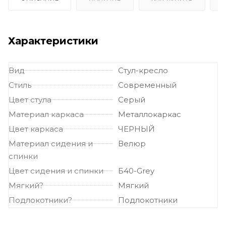
велюровые бархатные
Стулья велюровые бархатные с
подлокотниками
Темные стулья с подлокотниками
Велюровые
темные стулья
Характеристики
Вид
Стул-кресло
Стиль
Современный
Цвет стула
Серый
Материал каркаса
Металлокаркас
Цвет каркаса
ЧЕРНЫЙ
Материал сидения и
Велюр
спинки
Цвет сидения и спинки
Б40-Grey
Мягкий?
Мягкий
Подлокотники?
Подлокотники