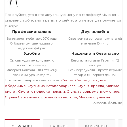
Пожалуйста, уточните актуальную цену по телефону! Мы очень
стараемся обновлять цены, но сейчас это не всегда получается
быстро!
Профессионально
Дружелюбно
Занимаемся мебелью с 2010 года.
Отвечаем на вопросы покупателей
Отбираем лучшие модели от
в течение 10 минут
надежных фабрик.
Удобно
Надежно и безопасно
Салоны – для тех кому важно
Безопасная оплата. Гарантия 12
посмотреть самому.
месяцев.
Интернет магазин – для тех кому
Если передумали – просто верните
проще никуда не ходить.
товар, а мы вернем деньги.
Похожие товары в категориях:
Стулья
Стулья для кухни
обеденные
Стулья на металлокаркасе
Стулья-кресла
Мягкие
стулья
Стулья с подлокотниками
Стулья в современном стиле
Стулья бархатные с обивкой из велюра
Мягкие стулья на
металлокаркасе
Темные стулья на металлокаркасе
Показать больше
Стулья на
черном металлокаркасе
Стулья бархатные с обивкой из
велюра на металлокаркасе
Полукресла бархатные с обивкой
из велюра
Полукресла темные
Мягкие стулья с
подлокотниками
Мягкие темные стулья
Мягкие стулья
ОПИСАНИЕ
НАЛИЧИЕ
КАК КУПИТЬ