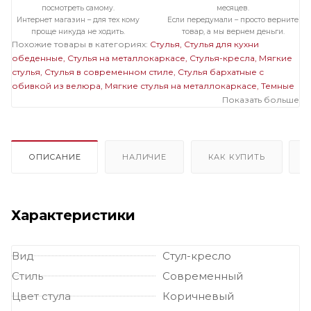
посмотреть самому.
месяцев.
Интернет магазин – для тех кому
Если передумали – просто верните
проще никуда не ходить.
товар, а мы вернем деньги.
Похожие товары в категориях:
Стулья
Стулья для кухни
обеденные
Стулья на металлокаркасе
Стулья-кресла
Мягкие
стулья
Стулья в современном стиле
Стулья бархатные с
обивкой из велюра
Мягкие стулья на металлокаркасе
Темные
стулья на металлокаркасе
Стулья на черном металлокаркасе
Показать больше
Стулья бархатные с обивкой из велюра на металлокаркасе
Полукресла бархатные с обивкой из велюра
Полукресла
темные
Мягкие темные стулья
Мягкие стулья велюровые
бархатные
Велюровые темные стулья
ОПИСАНИЕ
НАЛИЧИЕ
КАК КУПИТЬ
Характеристики
Вид
Стул-кресло
Стиль
Современный
Цвет стула
Коричневый