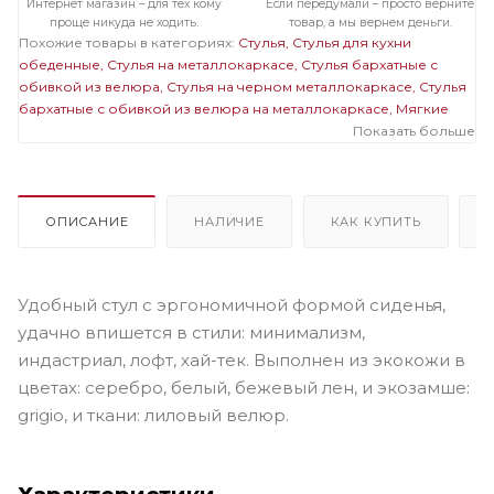
Интернет магазин – для тех кому
Если передумали – просто верните
проще никуда не ходить.
товар, а мы вернем деньги.
Похожие товары в категориях:
Стулья
Стулья для кухни
обеденные
Стулья на металлокаркасе
Стулья бархатные с
обивкой из велюра
Стулья на черном металлокаркасе
Стулья
бархатные с обивкой из велюра на металлокаркасе
Мягкие
стулья
Стулья в современном стиле
Мягкие стулья на
Показать больше
металлокаркасе
Светлые стулья на металлокаркасе
Мягкие
светлые стулья
Мягкие стулья велюровые бархатные
Велюровые светлые стулья
ОПИСАНИЕ
НАЛИЧИЕ
КАК КУПИТЬ
Удобный стул с эргономичной формой сиденья,
удачно впишется в стили: минимализм,
индастриал, лофт, хай-тек. Выполнен из экокожи в
цветах: серебро, белый, бежевый лен, и экозамше:
grigio, и ткани: лиловый велюр.