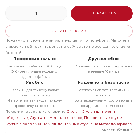
В КОРЗИНУ
КУПИТЬ В 1 КЛИК
Пожалуйста, уточните актуальную цену по телефону! Мы очень
стараемся обновлять цены, но сейчас это не всегда получается
быстро!
Профессионально
Дружелюбно
Занимаемся мебелью с 2010 года.
Отвечаем на вопросы покупателей
Отбираем лучшие модели от
в течение 10 минут
надежных фабрик.
Удобно
Надежно и безопасно
Салоны – для тех кому важно
Безопасная оплата. Гарантия 12
посмотреть самому.
месяцев.
Интернет магазин – для тех кому
Если передумали – просто верните
проще никуда не ходить.
товар, а мы вернем деньги.
Похожие товары в категориях:
Стулья
Стулья для кухни
обеденные
Стулья на металлокаркасе
Пластиковые стулья
Стулья в современном стиле
Темные стулья на металлокаркасе
Показать больше