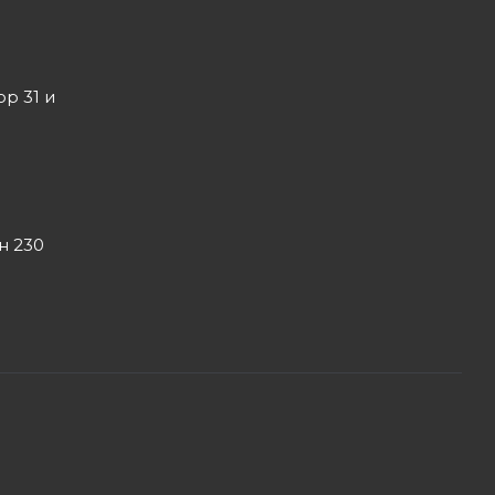
ор 31 и
он 230