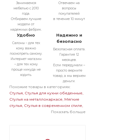
Занимаемся
Отвечаем на
мебелью с 2010
вопросы
года.
покупателей
Отбираем лучшие
в течение 10 минут
модели от
надежных фабрик.
Удобно
Надежно и
безопасно
Салоны – для тех
кому важно
Безопасная оплата.
посмотреть самому.
Гарантия 12
Интернет магазин
месяцев.
– для тех кому
Если передумали –
проще никуда не
просто верните
ходить.
товар, а мы вернем
деньги.
Похожие товары в категориях:
Стулья
Стулья для кухни обеденные
Стулья на металлокаркасе
Мягкие
стулья
Стулья в современном стиле
Мягкие стулья на металлокаркасе
Показать больше
Стулья ярких цветов на
металлокаркасе
Мягкие стулья
ярких цветов