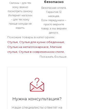
безопасно
Салоны – для тех
кому важно
Безопасная оплата.
посмотреть самому.
Гарантия 12
Интернет магазин
месяцев.
– для тех кому
Если передумали –
проще никуда не
просто верните
ходить.
товар, а мы вернем
деньги.
Похожие товары в категориях:
Стулья
Стулья для кухни обеденные
Стулья на металлокаркасе
Мягкие
стулья
Стулья в современном стиле
Стулья бархатные с обивкой из
Показать больше
велюра
Мягкие стулья на
металлокаркасе
Стулья ярких цветов
на металлокаркасе
Стулья на черном
металлокаркасе
Стулья бархатные с
обивкой из велюра на
металлокаркасе
Мягкие стулья
ярких цветов
Мягкие стулья
велюровые бархатные
Стулья ярких
Нужна консультация?
цветов велюровые
Наши специалисты ответят на