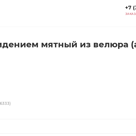
+7 (
ЗАКАЗ
идением мятный из велюра (а
6333)