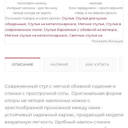
посмотреть самому.
месяцев.
Интернет магазин – для тех кому
Если передумали – просто верните
проще никуда не ходить.
товар, а мы вернем деньги.
Похожие товары в категориях:
Стулья
Стулья для кухни
обеденные
Стулья на металлокаркасе
Мягкие стулья
Стулья в
современном стиле
Стулья бархатные с обивкой из велюра
Мягкие стулья на металлокаркасе
Светлые стулья на
металлокаркасе
Стулья бархатные с обивкой из велюра на
Показать больше
металлокаркасе
Мягкие светлые стулья
Мягкие стулья
велюровые бархатные
Велюровые светлые стулья
ОПИСАНИЕ
НАЛИЧИЕ
КАК КУПИТЬ
Современный стул с мягкой обивкой сидения и
спинки с прострочкой соты. Оригинальная форма
опоры на четыре наклонных ножки с
крестообразной проножкой между ними -
устойчивый надежный каркас, придающий модели
визуальную легкость. Удобный наклон спинки