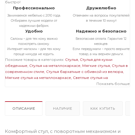
быстро!
Профессионально
Дружелюбно
Занимаемся мебелью с 2010 года.
Отвечаем на вопросы покупателей
Отбираем лучшие модели от
в течение 10 минут
надежных фабрик.
Удобно
Надежно и безопасно
Салоны – для тех кому важно
Безопасная оплата. Гарантия 12
посмотреть самому.
месяцев.
Интернет магазин – для тех кому
Если передумали – просто верните
проще никуда не ходить.
товар, а мы вернем деньги.
Похожие товары в категориях:
Стулья
Стулья для кухни
обеденные
Стулья на металлокаркасе
Мягкие стулья
Стулья в
современном стиле
Стулья бархатные с обивкой из велюра
Мягкие стулья на металлокаркасе
Светлые стулья на
металлокаркасе
Стулья бархатные с обивкой из велюра на
Показать больше
металлокаркасе
Мягкие светлые стулья
Мягкие стулья
велюровые бархатные
Велюровые светлые стулья
ОПИСАНИЕ
НАЛИЧИЕ
КАК КУПИТЬ
Комфортный стул, с поворотным механизмом и