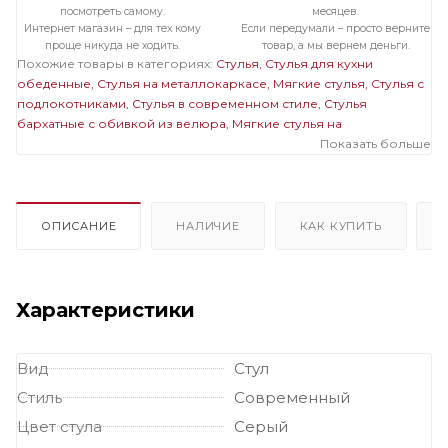
посмотреть самому.
месяцев.
Интернет магазин – для тех кому
Если передумали – просто верните
проще никуда не ходить.
товар, а мы вернем деньги.
Похожие товары в категориях:
Стулья
Стулья для кухни
обеденные
Стулья на металлокаркасе
Мягкие стулья
Стулья с
подлокотниками
Стулья в современном стиле
Стулья
бархатные с обивкой из велюра
Мягкие стулья на
металлокаркасе
Темные стулья на металлокаркасе
Показать больше
Стулья
бархатные с обивкой из велюра на металлокаркасе
Мягкие
стулья с подлокотниками
Мягкие темные стулья
Мягкие стулья
велюровые бархатные
Стулья велюровые бархатные с
подлокотниками
Темные стулья с подлокотниками
Велюровые
ОПИСАНИЕ
НАЛИЧИЕ
КАК КУПИТЬ
темные стулья
Характеристики
Вид
Стул
Стиль
Современный
Цвет стула
Серый